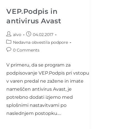
VEP.Podpis in
antivirus Avast
Post
Post
alvo
04.02.2017
author:
published:
Post
Nedavna obvestila podpore
category:
Post
0 Comments
comments:
V primeru, da se program za
podpisovanje VEP.Podpis pri vstopu
v varen predal ne zažene in imate
nameščen antivirus Avast, je
potrebno dodati izjemo med
splošnimi nastavitvami po
naslednjem postopku.…