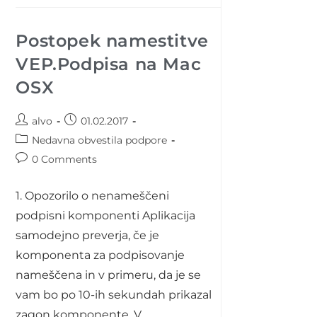
Postopek namestitve
VEP.Podpisa na Mac
OSX
Post
Post
alvo
01.02.2017
author:
published:
Post
Nedavna obvestila podpore
category:
Post
0 Comments
comments:
1. Opozorilo o nenameščeni
podpisni komponenti Aplikacija
samodejno preverja, če je
komponenta za podpisovanje
nameščena in v primeru, da je se
vam bo po 10-ih sekundah prikazal
zagon komponente. V…