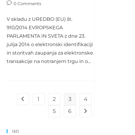
category:
Post
0 Comments
comments:
V skladu z UREDBO (EU) št.
910/2014 EVROPSKEGA
PARLAMENTA IN SVETA z dne 23.
julija 2014 o elektronski identifikaciji
in storitvah zaupanja za elektronske
transakcije na notranjem trgu in o…
1
2
3
4
Go to the previous page
5
6
Go to the next page
Išči