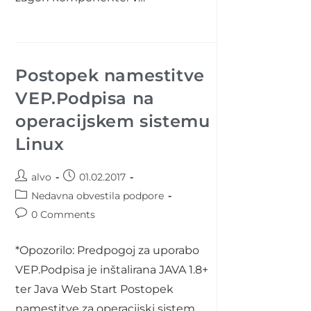
Postopek namestitve
VEP.Podpisa na
operacijskem sistemu
Linux
Post
Post
alvo
01.02.2017
author:
published:
Post
Nedavna obvestila podpore
category:
Post
0 Comments
comments:
*Opozorilo: Predpogoj za uporabo
VEP.Podpisa je inštalirana JAVA 1.8+
ter Java Web Start Postopek
namestitve za operacijski sistem