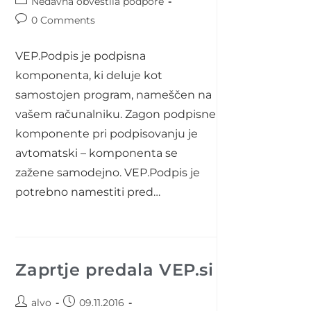
Post
Nedavna obvestila podpore
category:
Post
0 Comments
comments:
VEP.Podpis je podpisna
komponenta, ki deluje kot
samostojen program, nameščen na
vašem računalniku. Zagon podpisne
komponente pri podpisovanju je
avtomatski – komponenta se
zažene samodejno. VEP.Podpis je
potrebno namestiti pred…
Zaprtje predala VEP.si
Post
Post
alvo
09.11.2016