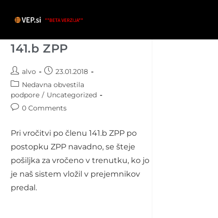
Skip
to
content
Vročitev po členu
141.b ZPP
Post
Post
alvo
23.01.2018
author:
published:
Post
Nedavna obvestila
category:
podpore
/
Uncategorized
Post
0 Comments
comments:
Pri vročitvi po členu 141.b ZPP po
postopku ZPP navadno, se šteje
pošiljka za vročeno v trenutku, ko jo
je naš sistem vložil v prejemnikov
predal.