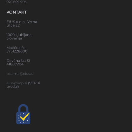
070 609 906
KONTAKT
EIUS d.o.o., Vrtna
ulica 22
1000 Ljubljana,
Slovenija
Matična št.:
3751228000
Davčna št.: SI
41887204
pisarna@eius.si
eius@vep.si
(VEP.si
predal)