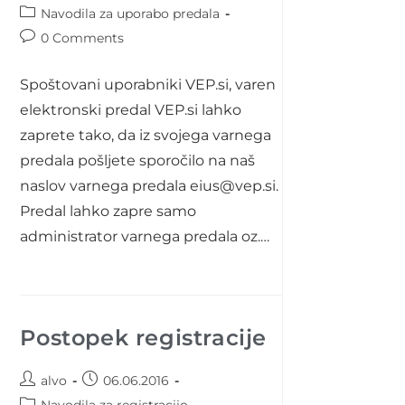
author:
published:
Post
Navodila za uporabo predala
category:
Post
0 Comments
comments:
Spoštovani uporabniki VEP.si, varen
elektronski predal VEP.si lahko
zaprete tako, da iz svojega varnega
predala pošljete sporočilo na naš
naslov varnega predala eius@vep.si.
Predal lahko zapre samo
administrator varnega predala oz.…
Postopek registracije
Post
Post
alvo
06.06.2016
author:
published:
Post