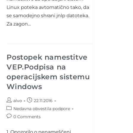
Linux poteka avtomatično tako, da
se samodejno shrani jnlp datoteka.
Za zagon…
Postopek namestitve
VEP.Podpisa na
operacijskem sistemu
Windows
Post
Post
alvo
22.11.2016
author:
published:
Post
Nedavna obvestila podpore
category:
Post
0 Comments
comments:
1. Opozorilo o nenameščeni