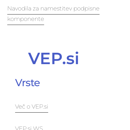
Navodila za namestitev podpisne
komponente
VEP.si
Vrste
Več o VEP.si
VEP.si WS