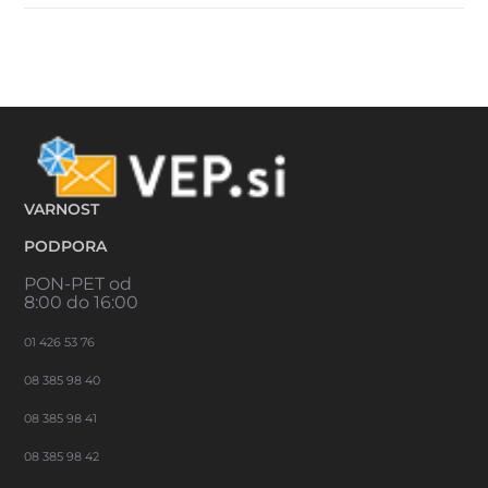
VARNOST
PODPORA
PON-PET od
8:00 do 16:00
01 426 53 76
08 385 98 40
08 385 98 41
08 385 98 42