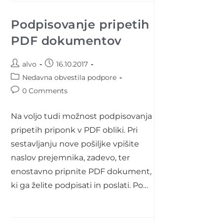
Podpisovanje pripetih
PDF dokumentov
Post
Post
alvo
16.10.2017
author:
published:
Post
Nedavna obvestila podpore
category:
Post
0 Comments
comments:
Na voljo tudi možnost podpisovanja
pripetih priponk v PDF obliki. Pri
sestavljanju nove pošiljke vpišite
naslov prejemnika, zadevo, ter
enostavno pripnite PDF dokument,
ki ga želite podpisati in poslati. Po…