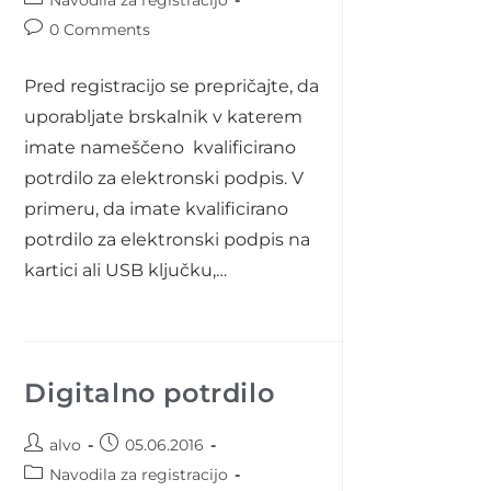
Navodila za registracijo
category:
Post
0 Comments
comments:
Pred registracijo se prepričajte, da
uporabljate brskalnik v katerem
imate nameščeno kvalificirano
potrdilo za elektronski podpis. V
primeru, da imate kvalificirano
potrdilo za elektronski podpis na
kartici ali USB ključku,…
Digitalno potrdilo
Post
Post
alvo
05.06.2016
author:
published:
Post
Navodila za registracijo