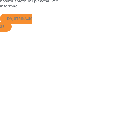
našimi spletnimi piškotki. Več
informacij
DA, STRINAJM
SE
Kontaktna telefonska številka
01 426 53 76
Podpora vsak delovni dan od 8:00 do 16:00
Email
pisarna@eius.si