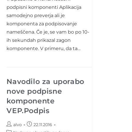
podpisni komponenti Aplikacija
samodejno preverja ali je
komponenta za podpisovanje
nameščena. Če je, se vam bo po 10-
ih sekundah prikazal zagon
komponente. V primeru, da ta…
Navodilo za uporabo
nove podpisne
komponente
VEP.Podpis
Post
Post
alvo
22.11.2016
author:
published: