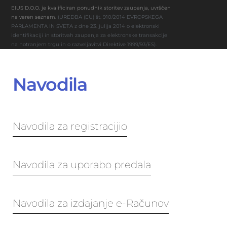
EIUS D.O.O. je kvalificiran ponudnik storitev zaupanja, uvrščen
na varen seznam.
(UREDBA (EU) št. 910/2014 EVROPSKEGA
PARLAMENTA IN SVETA z dne 23. julija 2014 o elektronski
identifikaciji in storitvah zaupanja za elektronske transakcije
na notranjem trgu in o razveljavitvi Direktive 1999/93/ES).
Navodila
Navodila za registracijio
Navodila za uporabo predala
Navodila za izdajanje e-Računov