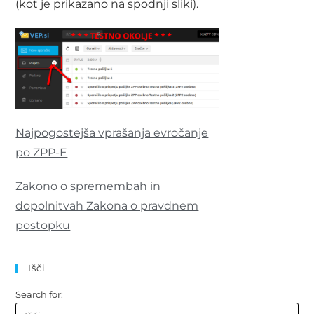
(kot je prikazano na spodnji sliki).
Najpogostejša vprašanja evročanje
po ZPP-E
Zakono o spremembah in
dopolnitvah Zakona o pravdnem
postopku
Išči
Search for: