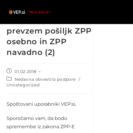
Skip
to
content
Navodilo za
prevzem pošiljk ZPP
osebno in ZPP
navadno (2)
Post
01.02.2018
published:
Post
Nedavna obvestila podpore
/
category:
Uncategorized
Spoštovani uporabniki VEP.si,
Sporočamo vam, da bodo
spremembe iz zakona ZPP-E