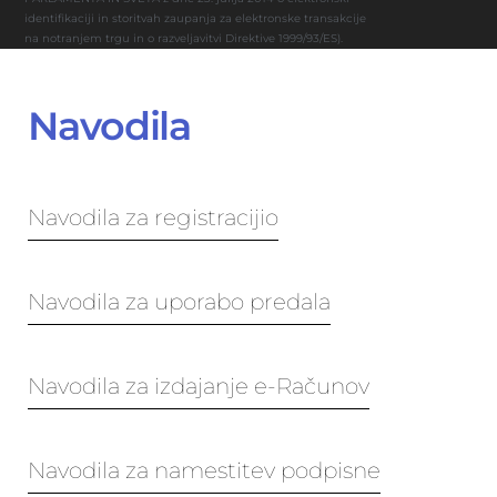
identifikaciji in storitvah zaupanja za elektronske transakcije
na notranjem trgu in o razveljavitvi Direktive 1999/93/ES).
Navodila
Navodila za registracijio
Navodila za uporabo predala
Navodila za izdajanje e-Računov
Navodila za namestitev podpisne