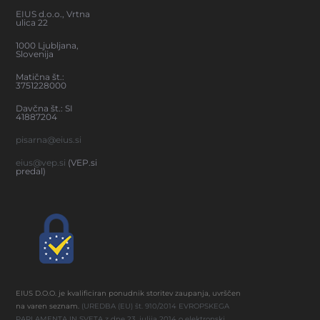
EIUS d.o.o., Vrtna
ulica 22
1000 Ljubljana,
Slovenija
Matična št.:
3751228000
Davčna št.: SI
41887204
pisarna@eius.si
eius@vep.si
(VEP.si
predal)
EIUS D.O.O. je kvalificiran ponudnik storitev zaupanja, uvrščen
na varen seznam.
(UREDBA (EU) št. 910/2014 EVROPSKEGA
PARLAMENTA IN SVETA z dne 23. julija 2014 o elektronski