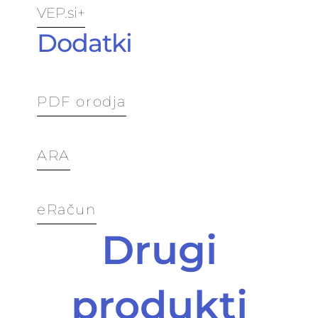
VEP.si+
Dodatki
PDF orodja
ARA
eRačun
Drugi
produkti