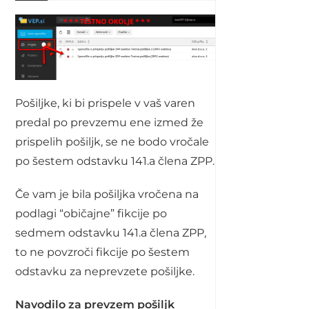
Pošiljke, ki bi prispele v vaš varen
predal po prevzemu ene izmed že
prispelih pošiljk, se ne bodo vročale
po šestem odstavku 141.a člena ZPP.
Če vam je bila pošiljka vročena na
podlagi “običajne” fikcije po
sedmem odstavku 141.a člena ZPP,
to ne povzroči fikcije po šestem
odstavku za neprevzete pošiljke.
Navodilo za prevzem pošiljk